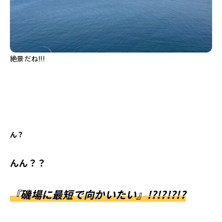
絶景だね!!!
ん？
んん？？
『磯場に最短で向かいたい』!?!?!?!?