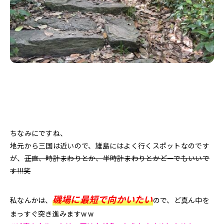
ちなみにですね、
地元から三国は近いので、雄島にはよく行くスポットなのです
が、
正直、時計まわりとか、半時計まわりとかどーでもいいで
す!!!笑
磯場に最短で向かいたい
私なんかは、
ので、ど真ん中を
まっすぐ突き進みますw w