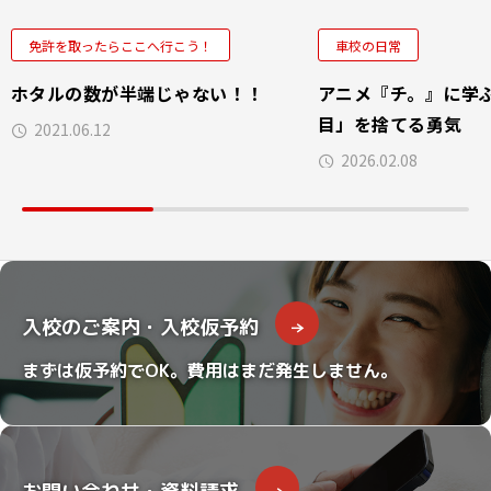
免許を取ったらここへ行こう！
車校の日常
ホタルの数が半端じゃない！！
アニメ『チ。』に学
目」を捨てる勇気
2021.06.12
2026.02.08
入校のご案内・入校仮予約
まずは仮予約でOK。費用はまだ発生しません。