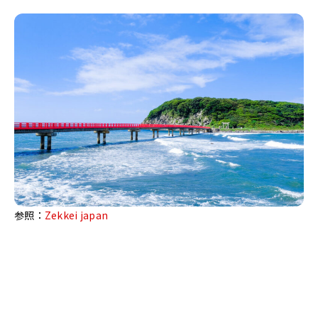
参照：
Zekkei japan