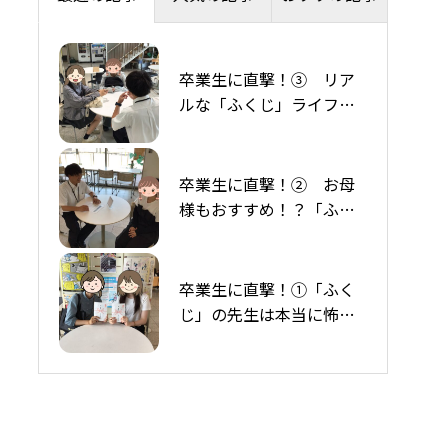
卒業生に直撃！③ リア
在校生Ｑ＆Ａ 『エンジ
ルな「ふくじ」ライフ。
ンブレーキって何です
アプリを駆使した賢い免
か？』
許取得術から帰り道のフ
ァミチキまで✨
卒業生に直撃！② お母
卒業生からの差し入れ
様もおすすめ！？「ふく
じ」で挑んだ初めての運
転と最高の思い出✨
卒業生に直撃！①「ふく
在校生Q＆A 『卒検後、
じ」の先生は本当に怖く
いつ公安学科試験に行け
ない？＆噂の「メロ
ますか？』
い！？」体験談✨