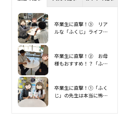
卒業生に直撃！③ リア
在校生Ｑ＆Ａ 『エンジ
ルな「ふくじ」ライフ。
ンブレーキって何です
アプリを駆使した賢い免
か？』
許取得術から帰り道のフ
ァミチキまで✨
卒業生に直撃！② お母
卒業生からの差し入れ
様もおすすめ！？「ふく
じ」で挑んだ初めての運
転と最高の思い出✨
卒業生に直撃！①「ふく
在校生Q＆A 『卒検後、
じ」の先生は本当に怖く
いつ公安学科試験に行け
ない？＆噂の「メロ
ますか？』
い！？」体験談✨