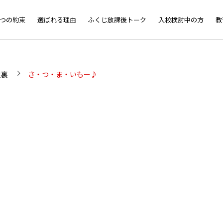
5つの約束
選ばれる理由
ふくじ放課後トーク
入校検討中の方
教
屋裏
さ・つ・ま・いもー♪