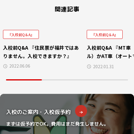
関連記事
『入校前Q＆A』
『入校前Q＆A』
入校前Q&A 『住民票が福井ではあ
入校前Q&A 『MT車
りません。入校できますか？』
ル）かAT車（オート
を選べばいいですか
2022.06.06
2022.01.31
入校のご案内・入校仮予約
まずは仮予約でOK。費用はまだ発生しません。